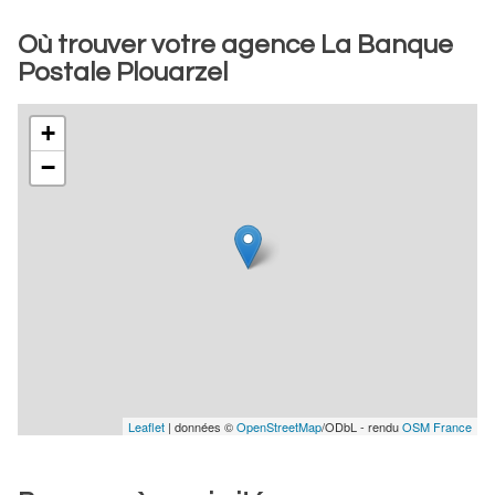
Où trouver votre agence La Banque
Postale Plouarzel
+
−
Leaflet
| données ©
OpenStreetMap
/ODbL - rendu
OSM France