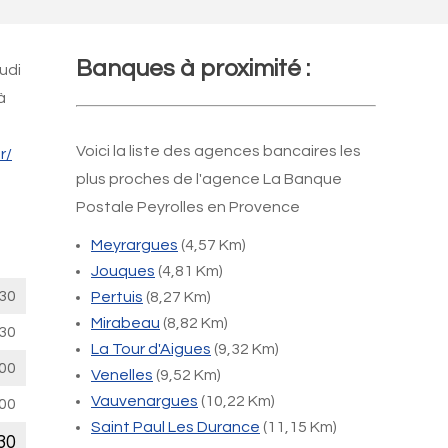
Banques à proximité :
udi
à
Voici la liste des agences bancaires les
r/
plus proches de l'agence La Banque
Postale Peyrolles en Provence
Meyrargues
(4,57 Km)
Jouques
(4,81 Km)
30
Pertuis
(8,27 Km)
Mirabeau
(8,82 Km)
30
La Tour d'Aigues
(9,32 Km)
00
Venelles
(9,52 Km)
Vauvenargues
(10,22 Km)
00
Saint Paul Les Durance
(11,15 Km)
30