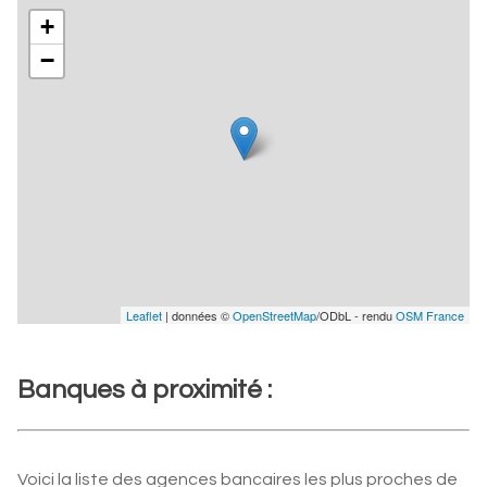
+
−
Leaflet
| données ©
OpenStreetMap
/ODbL - rendu
OSM France
Banques à proximité :
Voici la liste des agences bancaires les plus proches de