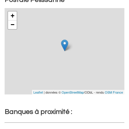
+
−
Leaflet
| données ©
OpenStreetMap
/ODbL - rendu
OSM France
Banques à proximité :