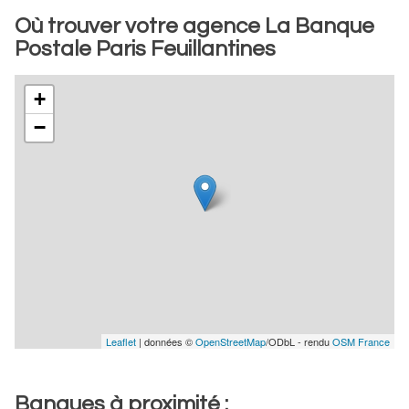
Où trouver votre agence La Banque
Postale Paris Feuillantines
+
−
Leaflet
| données ©
OpenStreetMap
/ODbL - rendu
OSM France
Banques à proximité :