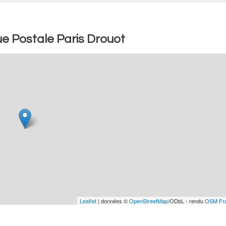
e Postale Paris Drouot
Leaflet
| données ©
OpenStreetMap
/ODbL - rendu
OSM Fr