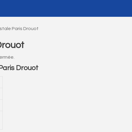
tale Paris Drouot
Drouot
fermée.
aris Drouot