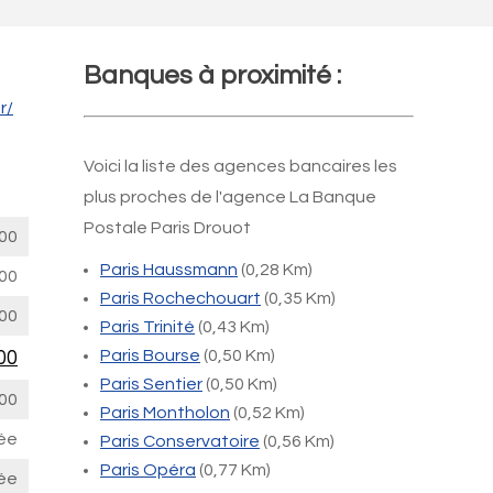
Banques à proximité :
r/
Voici la liste des agences bancaires les
plus proches de l'agence La Banque
Postale Paris Drouot
00
Paris Haussmann
(0,28 Km)
00
Paris Rochechouart
(0,35 Km)
00
Paris Trinité
(0,43 Km)
00
Paris Bourse
(0,50 Km)
Paris Sentier
(0,50 Km)
00
Paris Montholon
(0,52 Km)
ée
Paris Conservatoire
(0,56 Km)
Paris Opéra
(0,77 Km)
ée