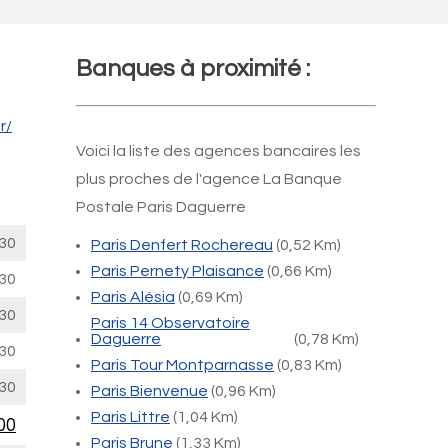
Banques à proximité :
r/
Voici la liste des agences bancaires les
plus proches de l'agence La Banque
Postale Paris Daguerre
30
Paris Denfert Rochereau
(0,52 Km)
Paris Pernety Plaisance
(0,66 Km)
30
Paris Alésia
(0,69 Km)
30
Paris 14 Observatoire
Daguerre
(0,78 Km)
30
Paris Tour Montparnasse
(0,83 Km)
30
Paris Bienvenue
(0,96 Km)
Paris Littre
(1,04 Km)
00
Paris Brune
(1,33 Km)