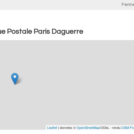
Ferm
e Postale Paris Daguerre
Leaflet
| données ©
OpenStreetMap
/ODbL - rendu
OSM Fr