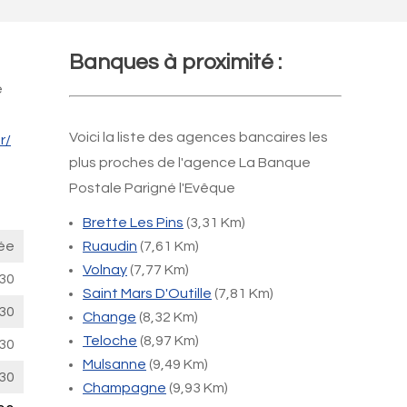
Banques à proximité :
e
Voici la liste des agences bancaires les
r/
plus proches de l'agence La Banque
Postale Parigné l'Evêque
Brette Les Pins
(3,31 Km)
ée
Ruaudin
(7,61 Km)
Volnay
(7,77 Km)
30
Saint Mars D'Outille
(7,81 Km)
30
Change
(8,32 Km)
Teloche
(8,97 Km)
30
Mulsanne
(9,49 Km)
30
Champagne
(9,93 Km)