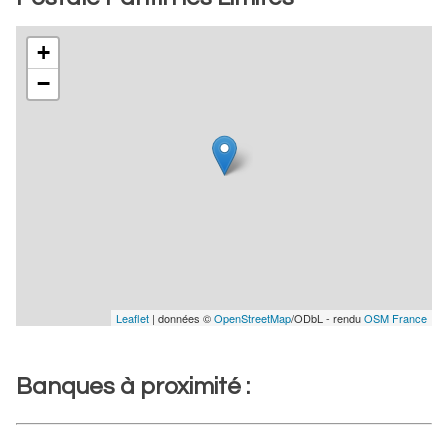
+
−
Leaflet
| données ©
OpenStreetMap
/ODbL - rendu
OSM France
Banques à proximité :