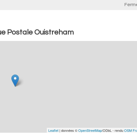
Ferm
ue Postale Ouistreham
Leaflet
| données ©
OpenStreetMap
/ODbL - rendu
OSM Fr