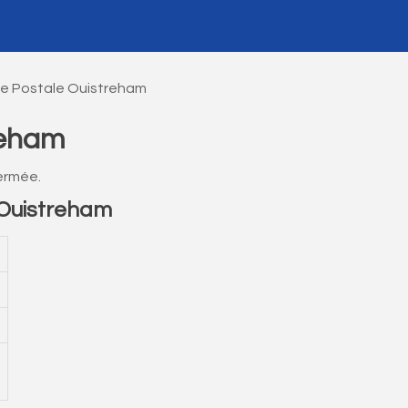
e Postale Ouistreham
reham
ermée.
Ouistreham