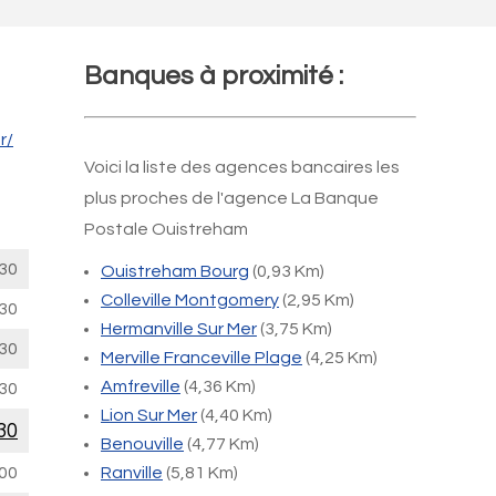
Banques à proximité :
r/
Voici la liste des agences bancaires les
plus proches de l'agence La Banque
Postale Ouistreham
30
Ouistreham Bourg
(0,93 Km)
Colleville Montgomery
(2,95 Km)
30
Hermanville Sur Mer
(3,75 Km)
30
Merville Franceville Plage
(4,25 Km)
Amfreville
(4,36 Km)
30
Lion Sur Mer
(4,40 Km)
30
Benouville
(4,77 Km)
00
Ranville
(5,81 Km)