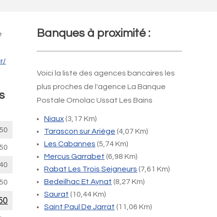
Banques à proximité :
e
r/
Voici la liste des agences bancaires les
plus proches de l'agence La Banque
s
Postale Ornolac Ussat Les Bains
Niaux
(3,17 Km)
50
Tarascon sur Ariège
(4,07 Km)
Les Cabannes
(5,74 Km)
50
Mercus Garrabet
(6,98 Km)
40
Rabat Les Trois Seigneurs
(7,61 Km)
Bedeilhac Et Aynat
(8,27 Km)
50
Saurat
(10,44 Km)
50
Saint Paul De Jarrat
(11,06 Km)