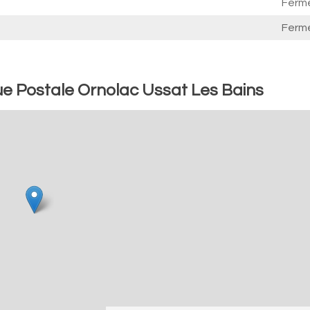
Ferm
Ferm
e Postale Ornolac Ussat Les Bains