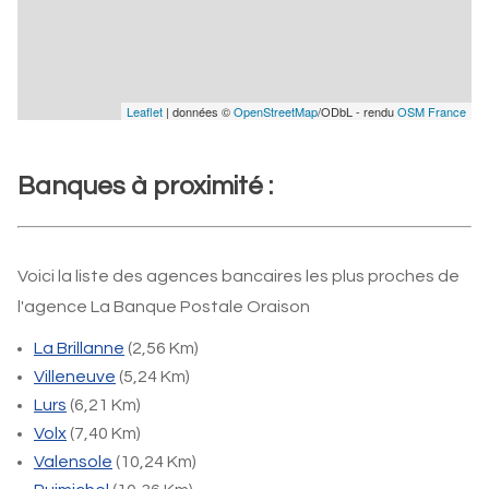
Leaflet
| données ©
OpenStreetMap
/ODbL - rendu
OSM France
Banques à proximité :
Voici la liste des agences bancaires les plus proches de
l'agence La Banque Postale Oraison
La Brillanne
(2,56 Km)
Villeneuve
(5,24 Km)
Lurs
(6,21 Km)
Volx
(7,40 Km)
Valensole
(10,24 Km)