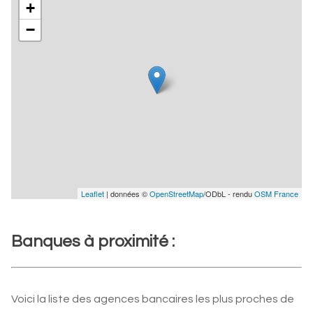
+
−
Leaflet
| données ©
OpenStreetMap
/ODbL - rendu
OSM France
Banques à proximité :
Voici la liste des agences bancaires les plus proches de