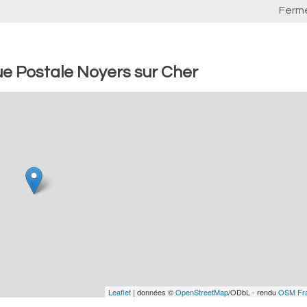
Ferm
e Postale Noyers sur Cher
Leaflet
| données ©
OpenStreetMap
/ODbL - rendu
OSM Fr