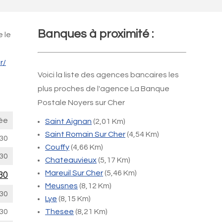
Banques à proximité :
 le
r/
Voici la liste des agences bancaires les
plus proches de l'agence La Banque
Postale Noyers sur Cher
ée
Saint Aignan
(2,01 Km)
Saint Romain Sur Cher
(4,54 Km)
30
Couffy
(4,66 Km)
30
Chateauvieux
(5,17 Km)
Mareuil Sur Cher
(5,46 Km)
30
Meusnes
(8,12 Km)
30
Lye
(8,15 Km)
30
Thesee
(8,21 Km)