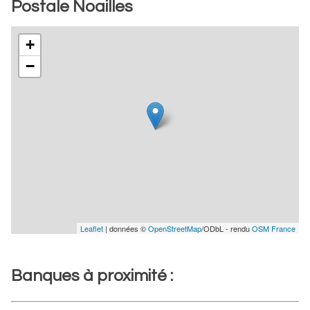
Postale Noailles
+
−
Leaflet
| données ©
OpenStreetMap
/ODbL - rendu
OSM France
Banques à proximité :