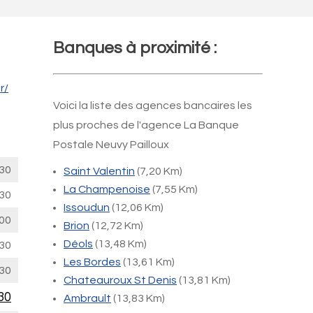
Banques à proximité :
r/
Voici la liste des agences bancaires les
plus proches de l'agence La Banque
Postale Neuvy Pailloux
30
Saint Valentin
(7,20 Km)
La Champenoise
(7,55 Km)
30
Issoudun
(12,06 Km)
00
Brion
(12,72 Km)
Déols
(13,48 Km)
30
Les Bordes
(13,61 Km)
30
Chateauroux St Denis
(13,81 Km)
30
Ambrault
(13,83 Km)