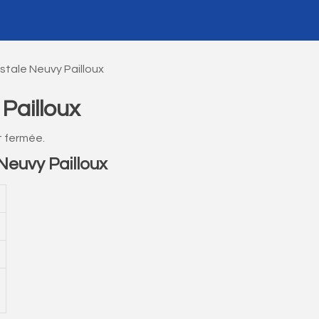
tale Neuvy Pailloux
Pailloux
t fermée.
euvy Pailloux