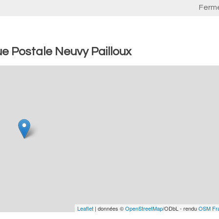
Ferm
e Postale Neuvy Pailloux
Leaflet
| données ©
OpenStreetMap
/ODbL - rendu
OSM Fr