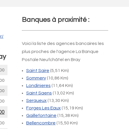
Banques à proximité :
r/
Voici la liste des agences bancaires les
plus proches de l'agence La Banque
ay
Postale Neufchâtel en Bray
00
Saint Saire
(5,51 Km)
Sommery
(10,86 Km)
00
Londinieres
(11,64 Km)
00
Saint Saens
(13,02 Km)
Serqueux
(13,30 Km)
00
Forges Les Eaux
(15,19 Km)
00
Gaillefontaine
(15,38 Km)
00
Bellencombre
(15,50 Km)