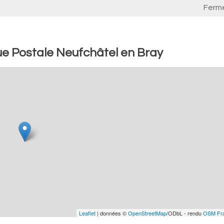
Ferm
e Postale Neufchâtel en Bray
Leaflet
| données ©
OpenStreetMap
/ODbL - rendu
OSM Fr