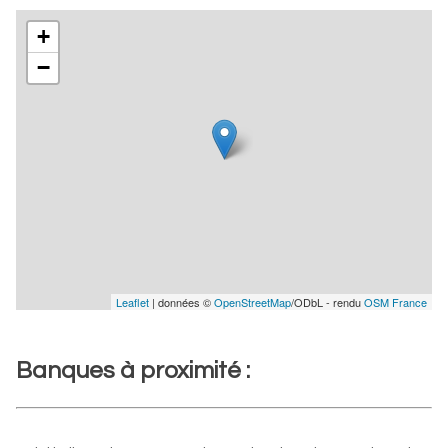
+
−
Leaflet
| données ©
OpenStreetMap
/ODbL - rendu
OSM France
Banques à proximité :