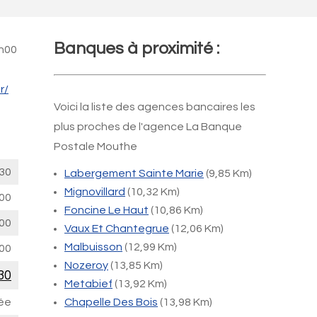
Banques à proximité :
4h00
r/
Voici la liste des agences bancaires les
plus proches de l'agence La Banque
Postale Mouthe
30
Labergement Sainte Marie
(9,85 Km)
Mignovillard
(10,32 Km)
00
Foncine Le Haut
(10,86 Km)
00
Vaux Et Chantegrue
(12,06 Km)
Malbuisson
(12,99 Km)
00
Nozeroy
(13,85 Km)
30
Metabief
(13,92 Km)
ée
Chapelle Des Bois
(13,98 Km)