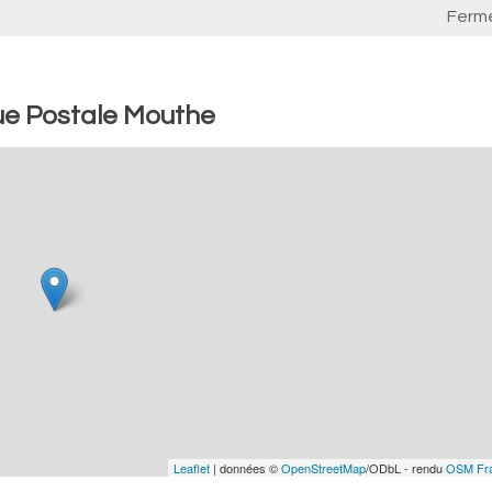
Ferm
ue Postale Mouthe
Leaflet
| données ©
OpenStreetMap
/ODbL - rendu
OSM Fr