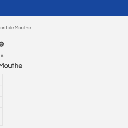
Postale Mouthe
e
e.
 Mouthe