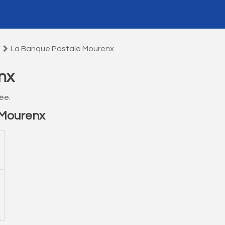
s
La Banque Postale Mourenx
nx
ée.
 Mourenx