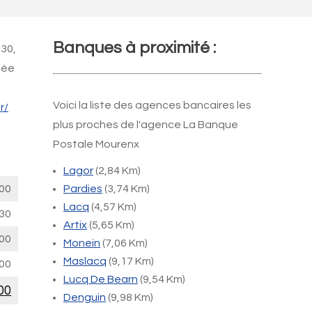
Banques à proximité :
h30,
mée
Voici la liste des agences bancaires les
r/
plus proches de l'agence La Banque
Postale Mourenx
Lagor
(2,84 Km)
00
Pardies
(3,74 Km)
Lacq
(4,57 Km)
30
Artix
(5,65 Km)
00
Monein
(7,06 Km)
Maslacq
(9,17 Km)
00
Lucq De Bearn
(9,54 Km)
00
Denguin
(9,98 Km)