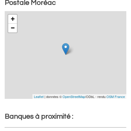
Postale Moréac
+
−
Leaflet
| données ©
OpenStreetMap
/ODbL - rendu
OSM France
Banques à proximité :