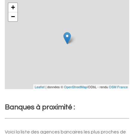
+
−
Leaflet
| données ©
OpenStreetMap
/ODbL - rendu
OSM France
Banques à proximité :
Voici la liste des agences bancaires les plus proches de