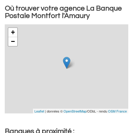
Où trouver votre agence La Banque
Postale Montfort l'Amaury
+
−
Leaflet
| données ©
OpenStreetMap
/ODbL - rendu
OSM France
Banques à proximité :