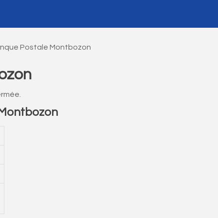
anque Postale Montbozon
ozon
ermée.
 Montbozon