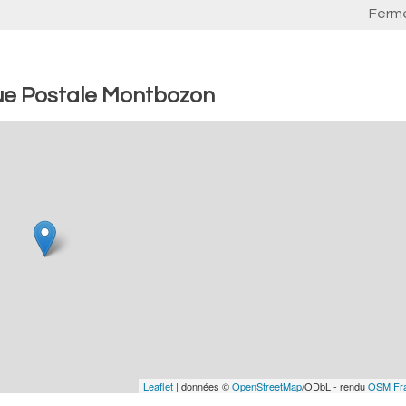
Ferm
ue Postale Montbozon
Leaflet
| données ©
OpenStreetMap
/ODbL - rendu
OSM Fr