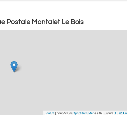
e Postale Montalet Le Bois
Leaflet
| données ©
OpenStreetMap
/ODbL - rendu
OSM Fr