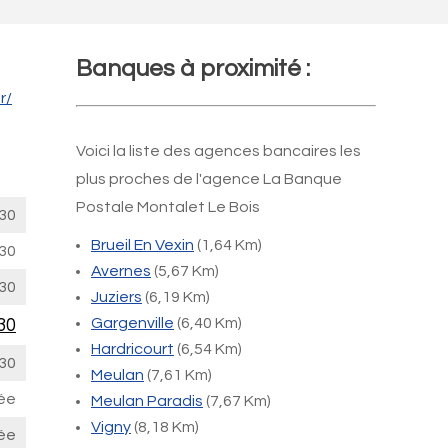
Banques à proximité :
r/
Voici la liste des agences bancaires les
plus proches de l'agence La Banque
Postale Montalet Le Bois
30
Brueil En Vexin
(1,64 Km)
30
Avernes
(5,67 Km)
30
Juziers
(6,19 Km)
30
Gargenville
(6,40 Km)
Hardricourt
(6,54 Km)
30
Meulan
(7,61 Km)
ée
Meulan Paradis
(7,67 Km)
Vigny
(8,18 Km)
ée