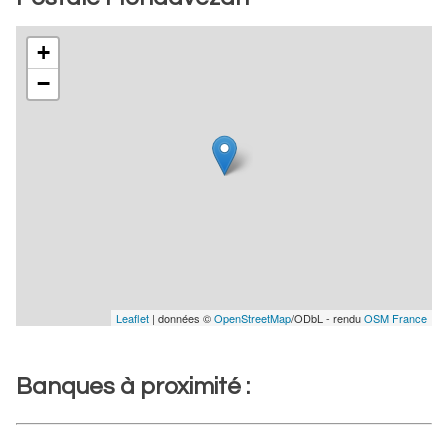
+
−
Leaflet
| données ©
OpenStreetMap
/ODbL - rendu
OSM France
Banques à proximité :