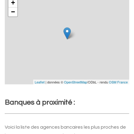
+
−
Leaflet
| données ©
OpenStreetMap
/ODbL - rendu
OSM France
Banques à proximité :
Voici la liste des agences bancaires les plus proches de