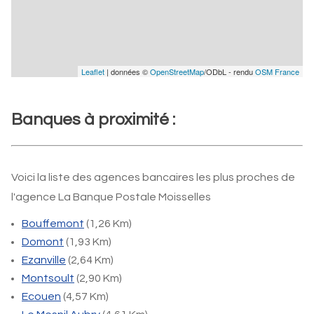
Leaflet
| données ©
OpenStreetMap
/ODbL - rendu
OSM France
Banques à proximité :
Voici la liste des agences bancaires les plus proches de
l'agence La Banque Postale Moisselles
Bouffemont
(1,26 Km)
Domont
(1,93 Km)
Ezanville
(2,64 Km)
Montsoult
(2,90 Km)
Ecouen
(4,57 Km)