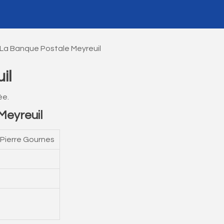
La Banque Postale Meyreuil
il
ée.
Meyreuil
Pierre Gournes