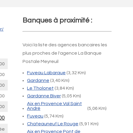
Banques à proximité :
r/
Voici la liste des agences bancaires les
plus proches de l'agence La Banque
Postale Meyreuil
00
Fuveau Labarque
(3,32 Km)
00
Gardanne
(3,40 Km)
00
Le Tholonet
(3,84 Km)
00
Gardanne Biver
(5,05 Km)
Aix en Provence Val Saint
00
André
(5,06 Km)
Fuveau
(5,74 Km)
00
Chateauneuf Le Rouge
(5,91 Km)
ée
Aix en Provence Pont de