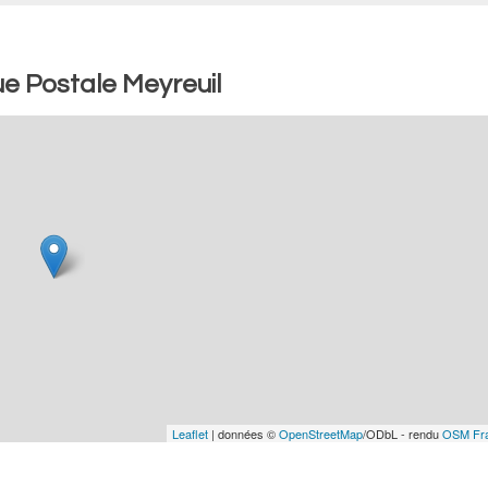
e Postale Meyreuil
Leaflet
| données ©
OpenStreetMap
/ODbL - rendu
OSM Fr