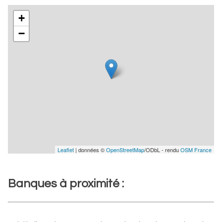
+
−
Leaflet
| données ©
OpenStreetMap
/ODbL - rendu
OSM France
Banques à proximité :