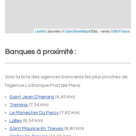
Leaflet
| données ©
OpenStreetMap
/ODbL - rendu
OSM France
Banques à proximité :
Voici la liste des agences bancaires les plus proches de
l'agence La Banque Postale Mens
Saint Jean D'Herans
(4,45 Km)
Treminis
(7,54 Km)
Le Monestier Du Percy
(7,62 Km)
Lalley
(8,54 Km)
Saint Maurice En Trieves
(8,80 Km)