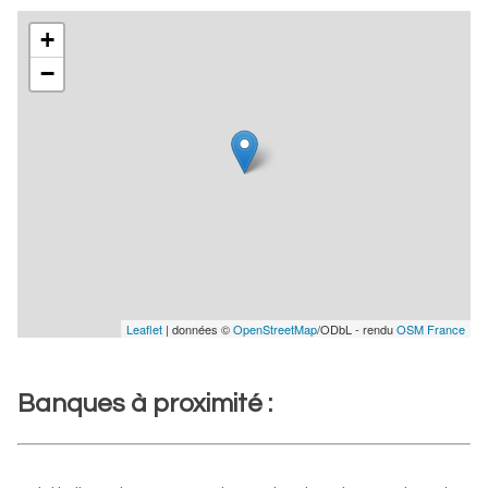
+
−
Leaflet
| données ©
OpenStreetMap
/ODbL - rendu
OSM France
Banques à proximité :