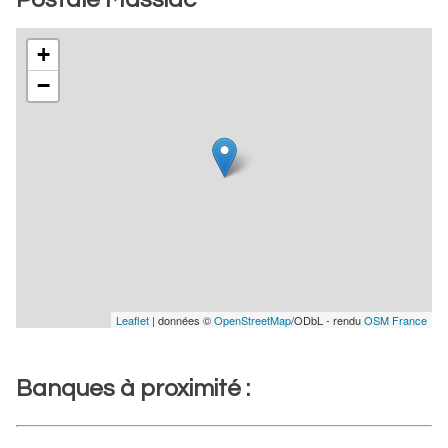
+
−
Leaflet
| données ©
OpenStreetMap
/ODbL - rendu
OSM France
Banques à proximité :