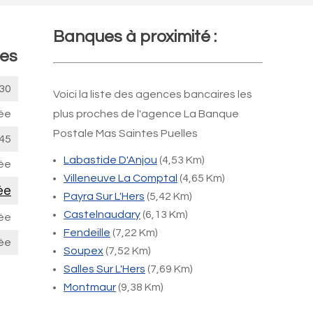
Banques à proximité :
les
30
Voici la liste des agences bancaires les
ée
plus proches de l'agence La Banque
Postale Mas Saintes Puelles
45
Labastide D'Anjou
(4,53 Km)
ée
Villeneuve La Comptal
(4,65 Km)
ée
Payra Sur L'Hers
(5,42 Km)
Castelnaudary
(6,13 Km)
ée
Fendeille
(7,22 Km)
ée
Soupex
(7,52 Km)
Salles Sur L'Hers
(7,69 Km)
Montmaur
(9,38 Km)