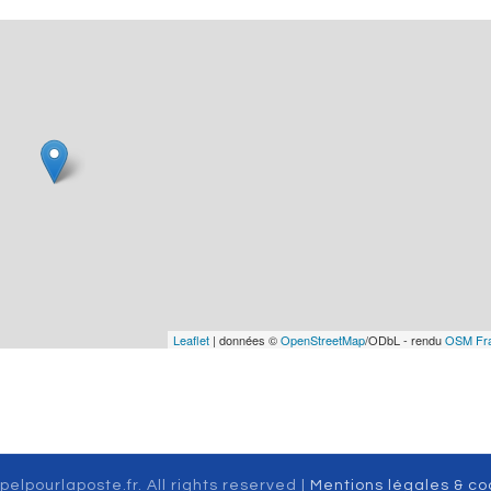
Leaflet
| données ©
OpenStreetMap
/ODbL - rendu
OSM Fr
pelpourlaposte.fr. All rights reserved |
Mentions légales & co