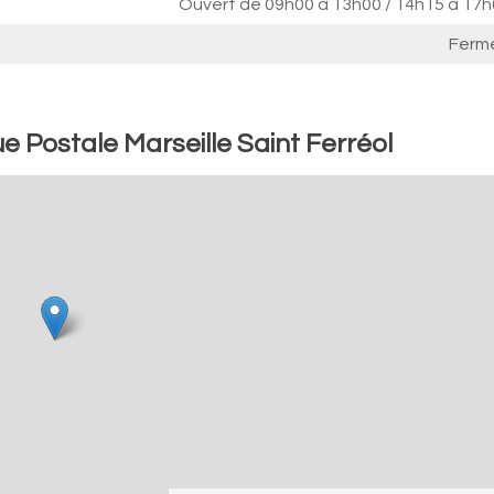
Ouvert de
09h00 à 13h00
/
14h15 à 17h
Ferm
 Postale Marseille Saint Ferréol