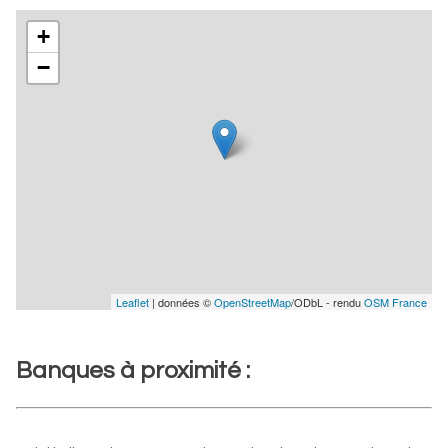
+
−
Leaflet
| données ©
OpenStreetMap
/ODbL - rendu
OSM France
Banques à proximité :