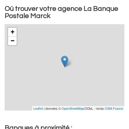
Où trouver votre agence La Banque
Postale Marck
+
−
Leaflet
| données ©
OpenStreetMap
/ODbL - rendu
OSM France
Banques à proximité :