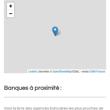
+
−
Leaflet
| données ©
OpenStreetMap
/ODbL - rendu
OSM France
Banques à proximité :
Voici la liste des agences bancaires les plus proches de