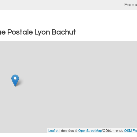
Ferm
ue Postale Lyon Bachut
Leaflet
| données ©
OpenStreetMap
/ODbL - rendu
OSM Fr