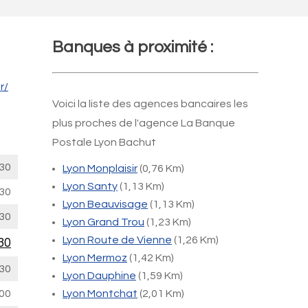
Banques à proximité :
r/
Voici la liste des agences bancaires les
plus proches de l'agence La Banque
Postale Lyon Bachut
30
Lyon Monplaisir
(0,76 Km)
Lyon Santy
(1,13 Km)
30
Lyon Beauvisage
(1,13 Km)
30
Lyon Grand Trou
(1,23 Km)
Lyon Route de Vienne
(1,26 Km)
30
Lyon Mermoz
(1,42 Km)
30
Lyon Dauphine
(1,59 Km)
00
Lyon Montchat
(2,01 Km)