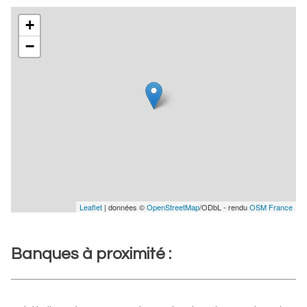
+
−
Leaflet
| données ©
OpenStreetMap
/ODbL - rendu
OSM France
Banques à proximité :