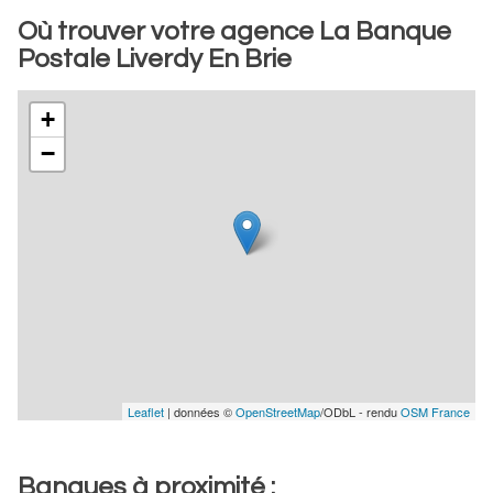
Où trouver votre agence La Banque
Postale Liverdy En Brie
+
−
Leaflet
| données ©
OpenStreetMap
/ODbL - rendu
OSM France
Banques à proximité :