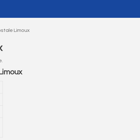
stale Limoux
x
e.
Limoux