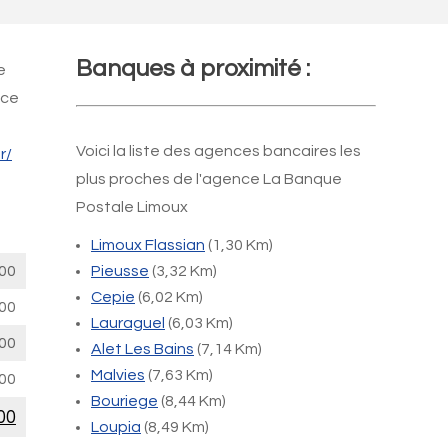
Banques à proximité :
e
nce
Voici la liste des agences bancaires les
r/
plus proches de l'agence La Banque
Postale Limoux
Limoux Flassian
(1,30 Km)
00
Pieusse
(3,32 Km)
Cepie
(6,02 Km)
00
Lauraguel
(6,03 Km)
00
Alet Les Bains
(7,14 Km)
Malvies
(7,63 Km)
00
Bouriege
(8,44 Km)
00
Loupia
(8,49 Km)