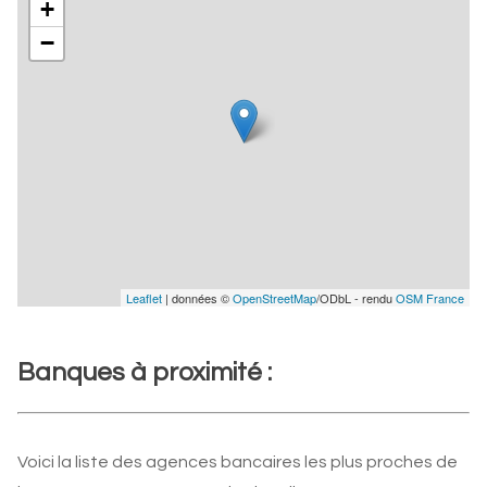
+
−
Leaflet
| données ©
OpenStreetMap
/ODbL - rendu
OSM France
Banques à proximité :
Voici la liste des agences bancaires les plus proches de