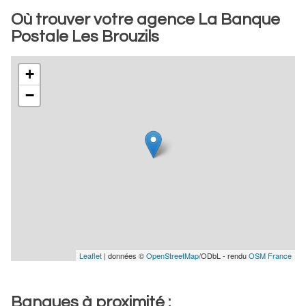
Où trouver votre agence La Banque
Postale Les Brouzils
+
−
Leaflet
| données ©
OpenStreetMap
/ODbL - rendu
OSM France
Banques à proximité :