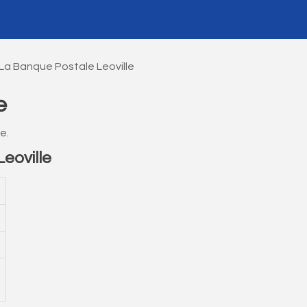
La Banque Postale Leoville
e
e.
eoville