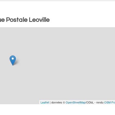
 Postale Leoville
Leaflet
| données ©
OpenStreetMap
/ODbL - rendu
OSM Fr