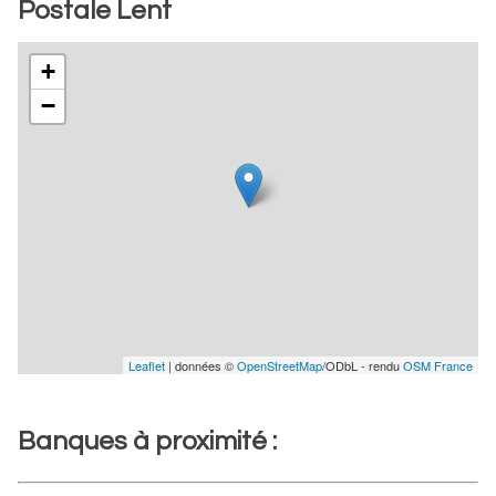
Postale Lent
+
−
Leaflet
| données ©
OpenStreetMap
/ODbL - rendu
OSM France
Banques à proximité :