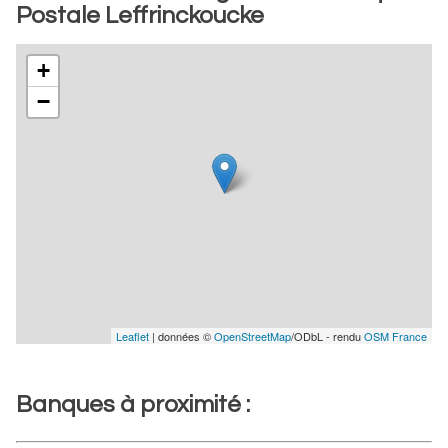
Postale Leffrinckoucke
+
−
Leaflet
| données ©
OpenStreetMap
/ODbL - rendu
OSM France
Banques à proximité :