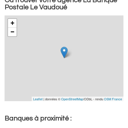
Où trouver votre agence La Banque
Postale Le Vaudoué
+
−
Leaflet
| données ©
OpenStreetMap
/ODbL - rendu
OSM France
Banques à proximité :