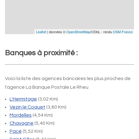
Leaflet
| données ©
OpenStreetMap
/ODbL - rendu
OSM France
Banques à proximité :
Voici la liste des agences bancaires les plus proches de
l'agence La Banque Postale Le Rheu
L'Hermitage
(3,02 Km)
Vezin le Coquet
(3,60 Km)
Mordelles
(4,54 Km)
Chavagne
(5,40 Km)
Pacé
(5,52 Km)