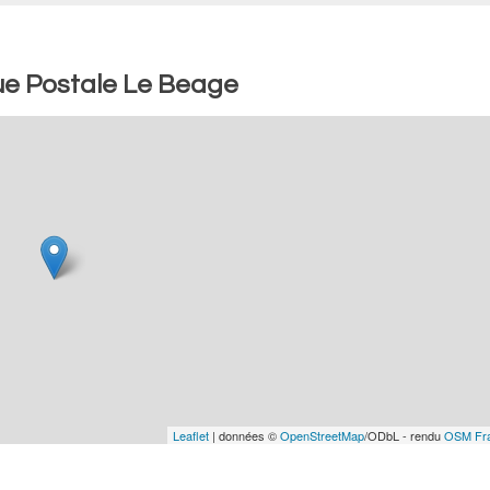
ue Postale Le Beage
Leaflet
| données ©
OpenStreetMap
/ODbL - rendu
OSM Fr