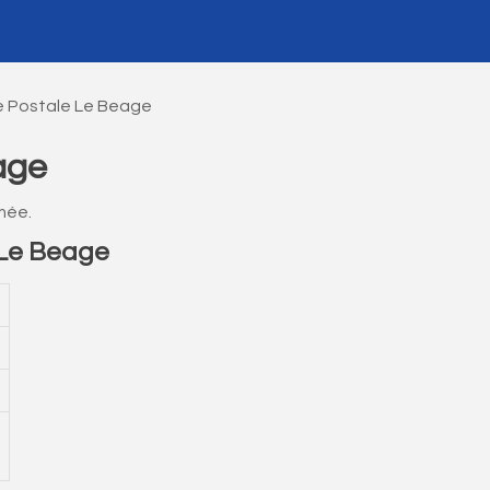
 Postale Le Beage
age
mée.
Le Beage