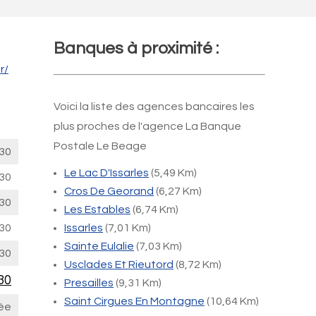
Banques à proximité :
r/
Voici la liste des agences bancaires les
plus proches de l'agence La Banque
Postale Le Beage
30
Le Lac D'Issarles
(5,49 Km)
30
Cros De Georand
(6,27 Km)
30
Les Estables
(6,74 Km)
30
Issarles
(7,01 Km)
Sainte Eulalie
(7,03 Km)
30
Usclades Et Rieutord
(8,72 Km)
30
Presailles
(9,31 Km)
Saint Cirgues En Montagne
(10,64 Km)
ée